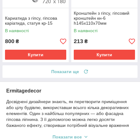
Кронштейн з гіпсу, гіпсовий
Кариатида з гіпсу, гіпсова
кронштейн кн-6
каріатида, статуя кр-15
h145х110х70мм
В наявності
В наявності
800
213
₴
₴
Купити
Купити
Показати ще
Ermitagedecor
Досвідчені дизайнери знають, як перетворити приміщення
або цілу будівлю, використавши всього кілька декоративних
елементів. Один з найбільш популярних — або фасадна
гіпсова ліпнина. З її допомогою можна легко досягти
бажаного ефекту, створивши потрібний візуальне враження
або надавши приміщенню певний настрій.
Показати все
Ліпна майстерня «
Гіпсовий і фасадний декор
» займається