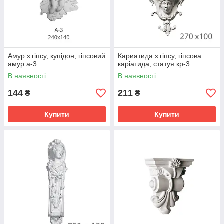
Амур з гіпсу, купідон, гіпсовий
Кариатида з гіпсу, гіпсова
амур а-3
каріатида, статуя кр-3
В наявності
В наявності
144
211
₴
₴
Купити
Купити