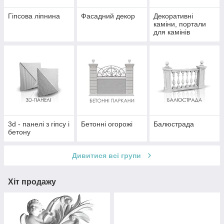
Гіпсова ліпнина
Фасадний декор
Декоративні
каміни, портали
для камінів
3d - панелі з гіпсу і
Бетонні огорожі
Балюстрада
бетону
Дивитися всі групи
Хіт продажу