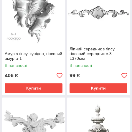
Ліпний середник з гіпсу,
Амур з гіпсу, купідон, гіпсовий
гіпсовий середник с-3
амур а-1
L370мм
В наявності
В наявності
406
99
₴
₴
Купити
Купити