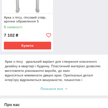
Арка з гіпсу, гіпсовий отвір,
арочне обрамлення 5
В наявності
7 102
₴
Купити
Арки з гіпсу ідеальний варіант для створення класичного
дизайну в квартирі і будинку. Пластичний матеріал дозволяє
виготовляти різноманітні вироби, до яких
відносяться міжкімнатні дверні арки. Оригінальні деталі
інтер'єру відрізняються вишуканістю, пишнотою і
розкішшю. Ліпнина користується популярністю у справжніх
Показати все
цінителів краси і не втрачає своєї актуальності з часом. За
допомогою гіпсу можна задекорувати кутовий дверний,
міжкімнатний, отвір. Якісний матеріал отримав широке
застосування для створення оригінальних виробів по всьому
Про нас
світу, а України не стала винятком. Придбати вироби, для