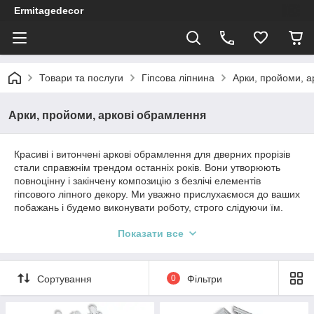
Ermitagedecor
Товари та послуги
Гіпсова ліпнина
Арки, пройоми, а
Арки, пройоми, аркові обрамлення
Красиві і витончені аркові обрамлення для дверних прорізів
стали справжнім трендом останніх років. Вони утворюють
повноцінну і закінчену композицію з безлічі елементів
гіпсового ліпного декору. Ми уважно прислухаємося до ваших
побажань і будемо виконувати роботу, строго слідуючи їм.
Крім того, наші працівники можуть виконувати композиції
Показати все
будь-якого розміру та рівня складності.
Оригінальне арочне обрамлення
Сортування
0
Фільтри