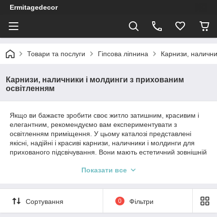
Ermitagedecor
Товари та послуги
Гіпсова ліпнина
Карнизи, налични
Карнизи, наличники і молдинги з прихованим
освітленням
Якщо ви бажаєте зробити своє житло затишним, красивим і
елегантним, рекомендуємо вам експериментувати з
освітленням приміщення. У цьому каталозі представлені
якісні, надійні і красиві карнизи, наличники і молдинги для
прихованого підсвічування. Вони мають естетичний зовнішній
вигляд, який буде добре поєднуватися з будь-яким стилем
Показати все
інтер'єру. Крім того, всі вони виготовлені з високоякісного
гіпсу марки М-10, що гарантує тривалий термін використання
і витривалість до будь-яких впливів факторів зовнішнього
середовища. Додатковим бонусом стане доступна для
Сортування
0
Фільтри
кожного ціна.