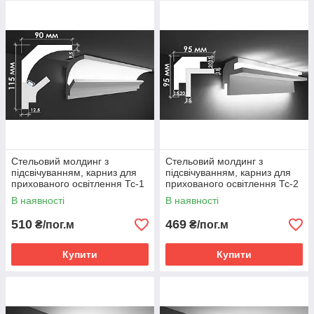
Переваги карнизів, наличників і
молдингів для підсвічування
Представлені в цьому розділі карнизи, молдинги і наличники
для прихованого освітлення наділені цілим рядом важливих
переваг, серед яких окремо слід виділити такі моменти:
цільова підсвічування може візуально розширити
простір, «підняти» стелю і зробити кімнату більш
просторою;
Стельовий молдинг з
Стельовий молдинг з
підсвічуванням, карниз для
підсвічуванням, карниз для
всі представлені елементи прекрасно підходять для
прихованого освітлення Тс-1
прихованого освітлення Тс-2
монтажу в гіпсокартонні системи;
В наявності
В наявності
з допомогою таких виробів ви не тільки зможете
розмістити додаткове освітлення, але і приховати стики
510
469
₴/пог.м
₴/пог.м
стін і стелі.
Купити
Купити
Приховане освітлення