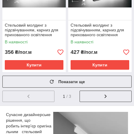
Стельовий молдинг з
Стельовий молдинг з
підсвічуванням, карниз для
підсвічуванням, карниз для
прихованого освітлення
прихованого освітлення
Тс-21
Тс-22
В наявності
В наявності
356
427
₴/пог.м
₴/пог.м
Купити
Купити
Показати ще
1
/ 3
Сучасне дизайнерське
рішення, що
робить інтер'єр оригіна
льним стельовий