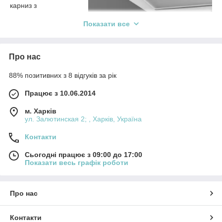
карниз з
підсвічуванням. Такий в
Показати все
аріант освітлення отри
мав широке
застосування завдяки
появі підвісних конструкцій. Виникла ідея приховати у
Про нас
них світлодіодний елемент. Стельовий карниз, за допомогою
якого маскується підсвітка, гармонійно вписується в загальне
88% позитивних з 8 відгуків за рік
оформлення, поза залежно від стилю
приміщення. Гіпс матеріал, з якого
Працює з 10.06.2014
виготовляють натяжна наличник, забезпечує практичність і
довговічність конструкції. Таким чином, завдяки міцності вона
м. Харків
буде виконувати свою функцію тривалий час, надаючи
ул. Залютинская 2; , Харків, Україна
кімнаті родзинку.
Контакти
Як вибрати стельові карнизи для
Сьогодні працює з 09:00 до 17:00
Показати весь графік роботи
прихованого освітлення
Про нас
На сучасному ринку представлений великий
асортимент стельових карнизів. З їх
допомогою підсвічування вигідно ховається. Перед тим,
Контакти