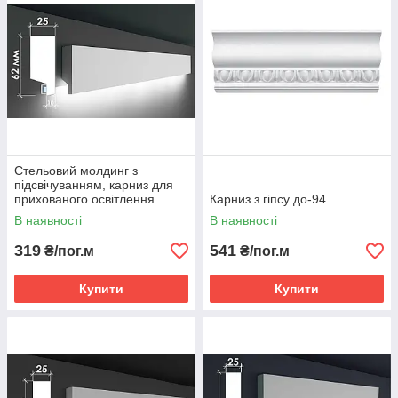
Стельовий молдинг з
підсвічуванням, карниз для
прихованого освітлення
Карниз з гіпсу до-94
Тс-18
В наявності
В наявності
319
541
₴/пог.м
₴/пог.м
Купити
Купити