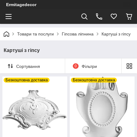
Ermitagedecor
Товари та послуги
Гіпсова ліпнина
Картуші з гіпсу
Картуші з гіпсу
Сортування
0
Фільтри
Безкоштовна доставка
Безкоштовна доставка