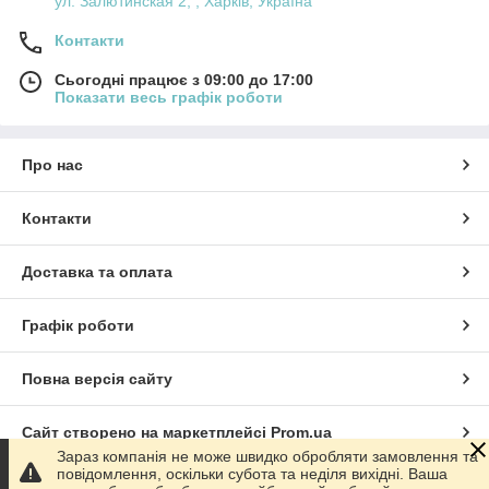
ул. Залютинская 2; , Харків, Україна
У нашому каталозі ви можете вибрати опуклі картуші,
створені у вигляді щита або полуразвернутого сувою з
Контакти
завитками. Всі вироби представлені в білому кольорі і мають
місце для розміщення герба, вензелі або емблеми.
Сьогодні працює з 09:00 до 17:00
У нашій компанії ви можете купити вже готовий виріб, а також
Показати весь графік роботи
замовити виготовлення ліпного декору за індивідуальними
ескізами у справжніх професіоналів, які здатні втілити в життя
будь-які ідеї.
Про нас
Для створення декоративних елементів використовуються
екологічно безпечні матеріали – гіпс високої якості, який
володіє міцністю і стійкістю до вогню.
Контакти
Доставка та оплата
Графік роботи
Повна версія сайту
Сайт створено на маркетплейсі
Prom.ua
Зараз компанія не може швидко обробляти замовлення та
повідомлення, оскільки субота та неділя вихідні. Ваша
Політика конфіденційності