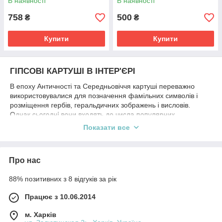
В наявності
В наявності
758
500
₴
₴
Купити
Купити
ГІПСОВІ КАРТУШІ В ІНТЕР'ЄРІ
В епоху Античності та Середньовіччя картуші переважно
використовувалися для позначення фамільних символів і
розміщення гербів, геральдичних зображень і висловів.
Однак сьогодні вони входять до числа популярних
архітектурних прикрас, які використовуються для
Показати все
декорування входу в кабінет, бібліотеку або вітальню. Вміло
підібрані картуші можуть стати центральним елементом
утвореної композиції і оригінальним дизайнерським
Про нас
рішенням. Вироби чудово підкреслять аристократичність
інтер'єру і внесуть в нього нотки особливого шику.
88% позитивних з 8 відгуків за рік
Працює з 10.06.2014
ВАРІАНТИ ДИЗАЙНУ
м. Харків