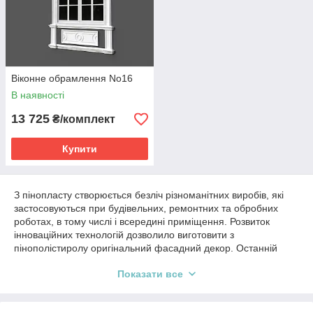
Віконне обрамлення No16
В наявності
13 725
₴/комплект
Купити
З пінопласту створюється безліч різноманітних виробів, які
застосовуються при будівельних, ремонтних та обробних
роботах, в тому числі і всередині приміщення. Розвиток
інноваційних технологій дозволило виготовити з
пінополістиролу оригінальний фасадний декор. Останній
вимагає одночасного застосування легкого і міцного
Показати все
матеріалу. Оздоблювальні вироби від виробника в Києві
дозволяють створити цікаве, красиве оформлення для
сучасного будинку.