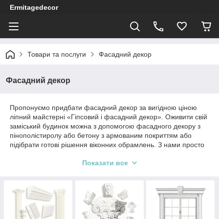
Ermitagedecor
Товари та послуги
Фасадний декор
Фасадний декор
Пропонуємо придбати фасадний декор за вигідною ціною
ліпний майстерні «Гіпсовий і фасадний декор». Оживити свій
заміський будинок можна з допомогою фасадного декору з
пінополістиролу або бетону з армованим покриттям або
підібрати готові рішення віконних обрамлень. З нами просто
втілювати в життя індивідуальні проекти. Компанія виробляє і
Показати все
встановлює фасадний декор, спеціалізується на його
реставрації. Завдяки широкому асортименту товарів і
власного виробництва майстерня успішно підвищує свій
рейтинг в Києві і всій Україні понад 7 років. У виставкових
залах можна ознайомитися із зразками фасадного декору з
пінополістиролу або пінопласту і підібрати найкращий