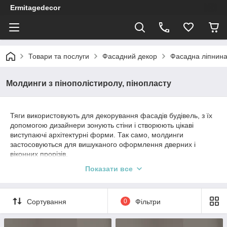
Ermitagedecor
Товари та послуги
Фасадний декор
Фасадна ліпнина 
Молдинги з пінополістиролу, пінопласту
Тяги використовують для декорування фасадів будівель, з їх
допомогою дизайнери зонують стіни і створюють цікаві
виступаючі архітектурні форми. Так само, молдинги
застосовуються для вишуканого оформлення дверних і
віконних прорізів.
Фасадні молдинги
Показати все
Майстерня «
Гіпсовий і фасадний декор
» пропонує колекцію
фасадних молдингів власного виробництва пінопласту і
Сортування
0
Фільтри
пінополістиролу. Завдяки обробці спеціальним складом, тяги
володіють відмінною міцністю і стійкістю до перепадів
температур.