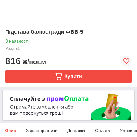
Підстава балюстради ФББ-5
В наявності
Роздріб
816
₴/пог.м
Купити
Опис
Характеристики
Доставка
Оплата
Умови п