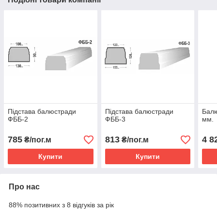
Підстава балюстради
Підстава балюстради
Бал
ФББ-2
ФББ-3
мм.
785
813
4 8
₴/пог.м
₴/пог.м
Купити
Купити
Про нас
88% позитивних з 8 відгуків за рік