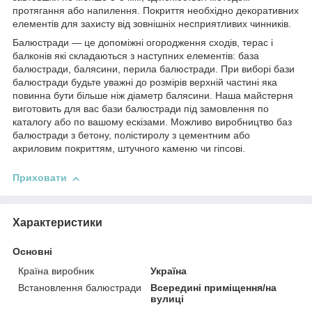
протягання або напилення. Покриття необхідно декоративних
елементів для захисту від зовнішніх несприятливих чинників.
Балюстради ― це допоміжні огородження сходів, терас і
балконів які складаються з наступних елементів: база
балюстради, балясини, перила балюстради. При виборі бази
балюстради будьте уважні до розмірів верхній частині яка
повинна бути більше ніж діаметр балясини. Наша майстерня
виготовить для вас бази балюстради під замовлення по
каталогу або по вашому ескізами. Можливо виробництво баз
балюстради з бетону, полістиролу з цементним або
акриловим покриттям, штучного каменю чи гіпсові.
Приховати
Характеристики
Основні
Країна виробник
Україна
Встановлення балюстради
Всередині приміщення/на
вулиці