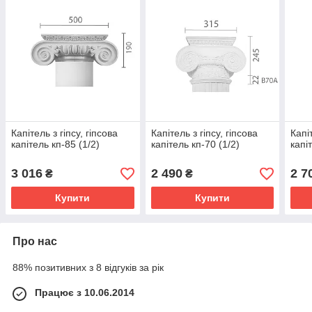
Капітель з гіпсу, гіпсова
Капітель з гіпсу, гіпсова
Капіт
капітель кп-85 (1/2)
капітель кп-70 (1/2)
капі
3 016
2 490
2 7
₴
₴
Купити
Купити
Про нас
88% позитивних з 8 відгуків за рік
Працює з 10.06.2014