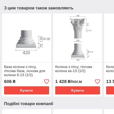
З цим товаром також замовляють
База колони з гіпсу,
Колона з гіпсу, гіпсова
Коло
гіпсова база, основа для
колона ка-13 (1/2)
коло
колони б-13 (1/2)
606
1 428
13 
₴
₴/пог.м
Купити
Купити
Подібні товари компанії