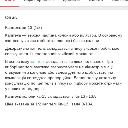
Опис
Капітель кп-13 (1/2)
Капітель ― верхня частина колони або пілястри. В основному
застосовуватися в зборі з колоною і базою колони.
Декоративна капітель складається з гіпсу високої проби, має
високу якість і неповторний глибокий малюнок.
В основному
капітелі
складаються з двох половинок. При
виборі капітелі важливо звернути увагу на діаметр в місці
стикування з колоною або валом для того щоб остаточна
композиція виглядала пропорційно. Безкоштовну детальну
консультацію по Капітелів з гіпсу і їх підбору можете отримати
у наших менеджерів.
Капітель колони ка-13 складається з Кп-13 і-13А
Ціна вказана за 1/2 капітелі Кп-13 і вала В-13А