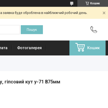
Кошик
аша заявка буде оброблена в найближчий робочий день.
лата
Фотогалерея
Кошик
, гіпсовий кут у-71 һ375мм