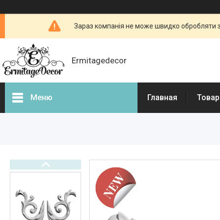
Зараз компанія не може швидко обробляти з
Ermitagedecor
Меню
Главная
Товар
Фотогалерея
Товары и услуги
Гіпсова ліпнина
Фасадний декор
Декоративні каміни, портали
для камінів
3d - панелі з гіпсу і бетону
Бетонні огорожі