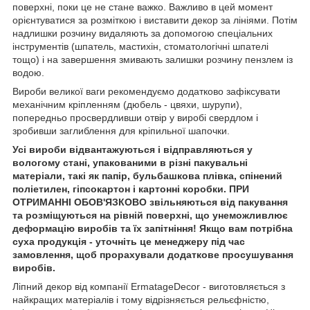
поверхні, поки це не стане важко. Важливо в цей момент
орієнтуватися за розміткою і виставити декор за лініями. Потім
надлишки розчину видаляють за допомогою спеціальних
інструментів (шпатель, мастихін, стоматологічні шпателі
тощо) і на завершення змивають залишки розчину пензлем із
водою.
Вироби великої ваги рекомендуємо додатково зафіксувати
механічним кріпленням (дюбель - цвяхи, шурупи),
попередньо просвердливши отвір у виробі свердлом і
зробивши заглиблення для кріпильної шапочки.
Усі вироби відвантажуються і відправляються у
вологому стані, упакованими в різні пакувальні
матеріали, такі як папір, бульбашкова плівка, спінений
поліетилен, гіпсокартон і картонні коробки. ПРИ
ОТРИМАННІ ОБОВ'ЯЗКОВО звільняються від пакування
та розміщуються на рівній поверхні, що унеможливлює
деформацію виробів та їх запітніння! Якщо вам потрібна
суха продукція - уточніть це менеджеру під час
замовлення, щоб прорахували додаткове просушування
виробів.
Ліпний декор від компанії ErmatageDecor - виготовляється з
найкращих матеріалів і тому відрізняється рельєфністю,