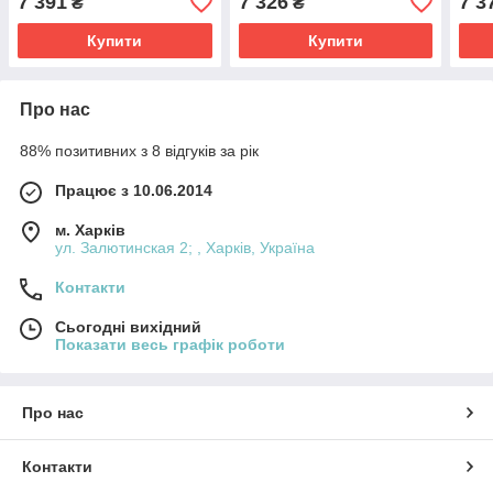
7 391
7 326
7 3
₴
₴
ліпнина з гіпсу
гіпсу
Купити
Купити
Про нас
88% позитивних з 8 відгуків за рік
Працює з 10.06.2014
м. Харків
ул. Залютинская 2; , Харків, Україна
Контакти
Сьогодні вихідний
Показати весь графік роботи
Про нас
Контакти