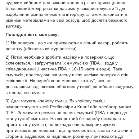
чудовим вибором для використання в різних приміщеннях.
Білосніжний колір розетки дає змогу використовувати її для
оздоблення різних елементів інтер'єру, а також покривати її
різними матеріалами на свій розсуд, щоб досягти бажаного
вигляду.
Послідовність монтажу:
1) На поверхні, до якої приклеюється ліпний декор, роблять
розмітку (обводять контур розетки).
2) Потім необхідно зробити насічку на поверхнях, що
склеюються, і заґрунтувати їх емульсією (ПВА + вода у
співвідношенні 1 частина ПВА + 10-15 частин води). Така
емульсія, просочуючи запилену після насічки поверхню стін,
скріплює її. На виробі вона створює "плівку", яка, не
дозволяючи воді швидко вбратися у виріб, запобігає швидкому
затвердінню суміші.
3) Далі готують клейову суміш. Як клейову суміш
використовуємо клей Perlfix фірми Knauf або алебастр марки
"Г-5". Замішуємо розчин на основі емульсії (ПВА + вода) до
стану густої сметани. На зворотний бік виробу викладають
приготовану суміш і, не докладаючи надмірних зусиль,
притискають до поверхні, що приклеюється, злегка хитаючи в
сторони, видавлюючи надлишки розчину, притискають до