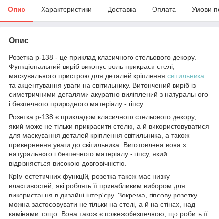
Опис
Характеристики
Доставка
Оплата
Умови п
Опис
Розетка р-138 - це приклад класичного стельового декору.
Функціональний виріб виконує роль прикраси стелі,
маскувального пристрою для деталей кріплення
світильника
та акцентування уваги на світильнику. Витончений виріб із
симетричними деталями акуратно виліплений з натурального
і безпечного природного матеріалу - гіпсу.
Розетка р-138 є прикладом класичного стельового декору,
який може не тільки прикрасити стелю, а й використовуватися
для маскування деталей кріплення світильника, а також
привернення уваги до світильника. Виготовлена вона з
натурального і безпечного матеріалу - гіпсу, який
відрізняється високою довговічністю.
Крім естетичних функцій, розетка також має низку
властивостей, які роблять її привабливим вибором для
використання в дизайні інтер'єру. Зокрема, гіпсову розетку
можна застосовувати не тільки на стелі, а й на стінах, над
камінами тощо. Вона також є пожежобезпечною, що робить її