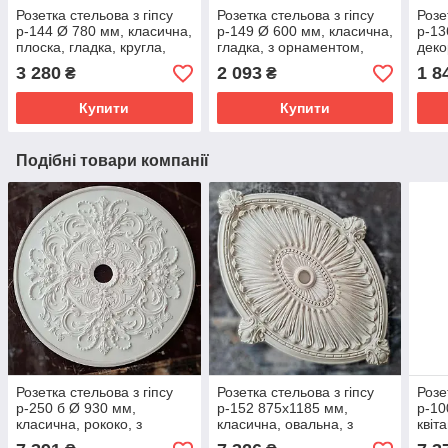
Розетка стельова з гіпсу
Розетка стельова з гіпсу
Розе
р-144 Ø 780 мм, класична,
р-149 Ø 600 мм, класична,
р-13
плоска, гладка, кругла,
гладка, з орнаментом,
деко
ліпнина з гіпсу
кругла, ліпнина з гіпсу
глад
3 280
2 093
1 8
₴
₴
Купити
Купити
Подібні товари компанії
Розетка стельова з гіпсу
Розетка стельова з гіпсу
Розе
р-250 б Ø 930 мм,
р-152 875х1185 мм,
р-10
класична, рококо, з
класична, овальна, з
квіт
орнаментом, кругла,
декором, ліпнина з гіпсу
деко