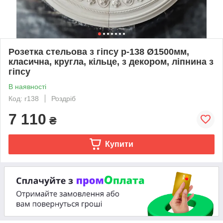
Розетка стельова з гіпсу р-138 Ø1500мм,
класична, кругла, кільце, з декором, ліпнина з
гіпсу
В наявності
Код: r138
Роздріб
7 110
₴
Купити