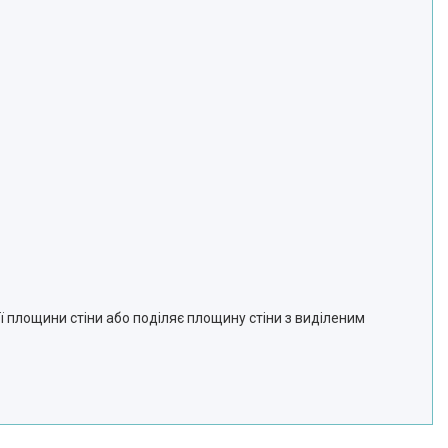
 площини стіни або поділяє площину стіни з виділеним