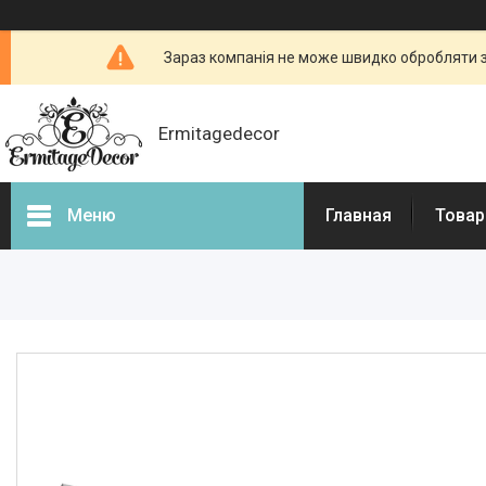
Зараз компанія не може швидко обробляти з
Ermitagedecor
Меню
Главная
Товар
Фотогалерея
Товары и услуги
Гіпсова ліпнина
Фасадний декор
Декоративні каміни, портали
для камінів
3d - панелі з гіпсу і бетону
Бетонні огорожі