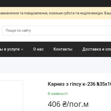
амовлення та повідомлення, оскільки субота та неділя вихідні. В
ы и услуги
О нас
Контакты
Доставка и оп
Карниз з гіпсу к-236 һ135х
В наявності
406 ₴/пог.м