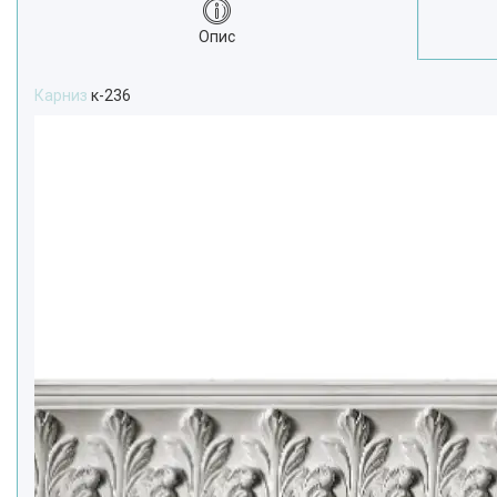
Опис
Карниз
к-236