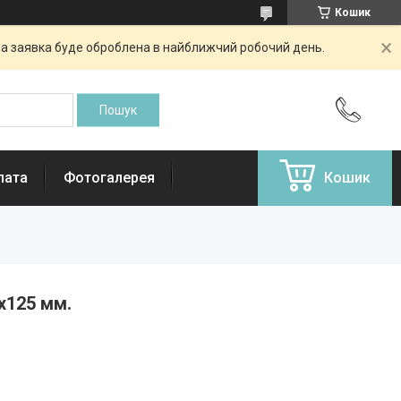
Кошик
аша заявка буде оброблена в найближчий робочий день.
лата
Фотогалерея
Кошик
0х125 мм.