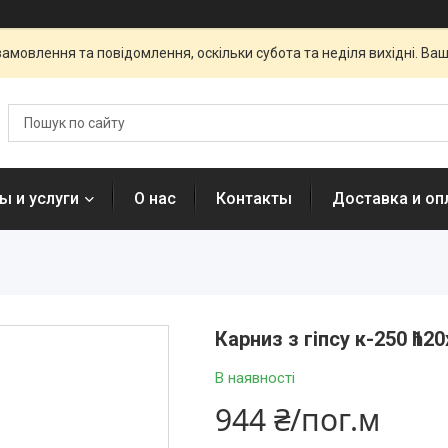
амовлення та повідомлення, оскільки субота та неділя вихідні. В
ы и услуги
О нас
Контакты
Доставка и оп
Карниз з гіпсу к-250 һ12
В наявності
944 ₴/пог.м