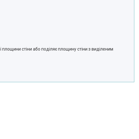
 площини стіни або поділяє площину стіни з виділеним