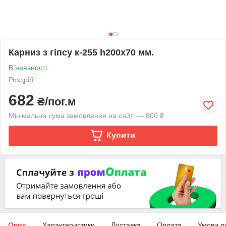
Карниз з гіпсу к-255 һ200х70 мм.
В наявності
Роздріб
682
₴/пог.м
Мінімальна сума замовлення на сайті — 800 ₴
Купити
Опис
Характеристики
Доставка
Оплата
Умови п