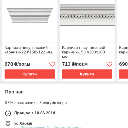
Карниз з гіпсу, гіпсовий
Карниз з гіпсу, гіпсовий
Карн
карниз к-22 һ158х122 мм.
карниз к-193 һ200х100
карн
мм.
678
713
690
₴/пог.м
₴/пог.м
Купити
Купити
Про нас
88% позитивних з 8 відгуків за рік
Працює з 10.06.2014
м. Харків
ул. Залютинская 2; , Харків, Україна