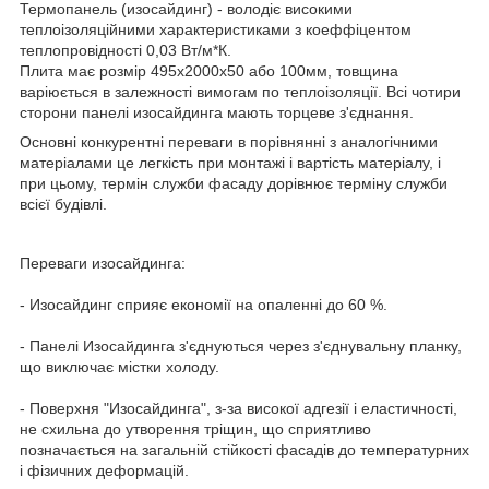
Термопанель (изосайдинг) - володіє високими
теплоізоляційними характеристиками з коеффіцентом
теплопровідності 0,03 Вт/м*К.
Плита має розмір 495х2000х50 або 100мм, товщина
варіюється в залежності вимогам по теплоізоляції. Всі чотири
сторони панелі изосайдинга мають торцеве з'єднання.
Основні конкурентні переваги в порівнянні з аналогічними
матеріалами це легкість при монтажі і вартість матеріалу, і
при цьому, термін служби фасаду дорівнює терміну служби
всієї будівлі.
Переваги изосайдинга:
- Изосайдинг сприяє економії на опаленні до 60 %.
- Панелі Изосайдинга з'єднуються через з'єднувальну планку,
що виключає містки холоду.
- Поверхня "Изосайдинга", з-за високої адгезії і еластичності,
не схильна до утворення тріщин, що сприятливо
позначається на загальній стійкості фасадів до температурних
і фізичних деформацій.