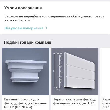
Умови повернення
Законом не передбачено повернення та обмін даного товару
належної якості
Всі умови повернення
Подібні товари компанії
Капітель пілястри для
Термопанель для фасаду,
Карн
фасаду, фасадна капітель
фасадний ізосайдінг ТП 1
фаса
ФКП 2 (h 170 мм)
h30