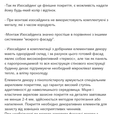
-Так як Изосайдинг це фінішне покриття, є можливість надати
йому будь-який колір і відтінок.
- При монтажі изосайдинга не використовують комплектуючі з
металу, які з часом кородують.
-Монтаж Изосайдинга значно простіше в порівнянні з іншими
системами "мокрого фасаду".
- Изосайдинг в комплектації з добірними елементами декору
мають однорідний склад, і за рахунок цього готовий фасад
являє собою високоефективний «термос», але так як панель
є паропроницаемой то вся конструкція стінового конструкції
будинку дихає підтримуючи необхідний мікроклімат взимку
тепло, а влітку прохолоду.
Елементи декору з пінополістиролу армуються спеціальним
акриловим покриттям, що гарантує високий ступінь
адаптивності до навколишнього середовища. Міцне і
еластичне акрилове захисне покриття на деталях завтовшки
не менше 2-4 мм, здійснюється методом протягання або
напилення. Покриття необхідно декоративних елементів для
захисту від зовнішніх несприятливих чинників.
При необхідності ви можете замовити фасадні декори з