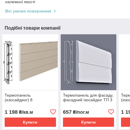
належної якості
Всі умови повернення
Подібні товари компанії
Термопанель
Термопанель для фасаду,
Тер
(изосайдинг) 8
фасадний ізосайдінг ТП 3
(изо
1 198
657
1 1
₴/кв.м
₴/пог.м
Купити
Купити