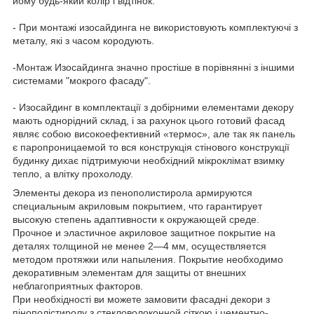
йому будь-який колір і відтінок.
- При монтажі изосайдинга не використовують комплектуючі з
металу, які з часом кородують.
-Монтаж Изосайдинга значно простіше в порівнянні з іншими
системами "мокрого фасаду".
- Изосайдинг в комплектації з добірними елементами декору
мають однорідний склад, і за рахунок цього готовий фасад
являє собою високоефективний «термос», але так як панель
є паропроницаемой то вся конструкція стінового конструкції
будинку дихає підтримуючи необхідний мікроклімат взимку
тепло, а влітку прохолоду.
Элементы декора из пенополистирола армируются
специальным акриловым покрытием, что гарантирует
высокую степень адаптивности к окружающей среде.
Прочное и эластичное акриловое защитное покрытие на
деталях толщиной не менее 2—4 мм, осуществляется
методом протяжки или напыления. Покрытие необходимо
декоративным элементам для защиты от внешних
неблагоприятных факторов.
При необхідності ви можете замовити фасадні декори з
пінополістиролу з стекловолоконной сіткою і цементно-