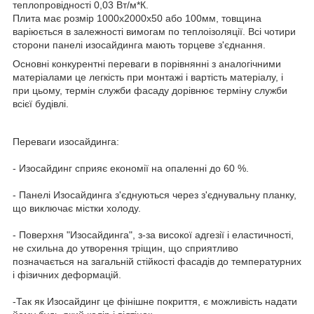
теплопровідності 0,03 Вт/м*К.
Плита має розмір 1000х2000х50 або 100мм, товщина
варіюється в залежності вимогам по теплоізоляції. Всі чотири
сторони панелі изосайдинга мають торцеве з'єднання.
Основні конкурентні переваги в порівнянні з аналогічними
матеріалами це легкість при монтажі і вартість матеріалу, і
при цьому, термін служби фасаду дорівнює терміну служби
всієї будівлі.
Переваги изосайдинга:
- Изосайдинг сприяє економії на опаленні до 60 %.
- Панелі Изосайдинга з'єднуються через з'єднувальну планку,
що виключає містки холоду.
- Поверхня "Изосайдинга", з-за високої адгезії і еластичності,
не схильна до утворення тріщин, що сприятливо
позначається на загальній стійкості фасадів до температурних
і фізичних деформацій.
-Так як Изосайдинг це фінішне покриття, є можливість надати