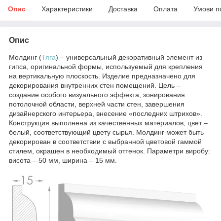
Опис
Характеристики
Доставка
Оплата
Умови п
Опис
Молдинг (
Тяга
) – универсальный декоративный элемент из
гипса, оригинальной формы, используемый для крепления
на вертикальную плоскость. Изделие предназначено для
декорирования внутренних стен помещений. Цель –
создание особого визуального эффекта, зонирования
потолочной области, верхней части стен, завершения
дизайнерского интерьера, внесение «последних штрихов».
Конструкция выполнена из качественных материалов, цвет –
белый, соответствующий цвету сырья. Молдинг может быть
декорирован в соответствии с выбранной цветовой гаммой
стилем, окрашен в необходимый оттенок. Параметри виробу:
висота – 50 мм, ширина – 15 мм.