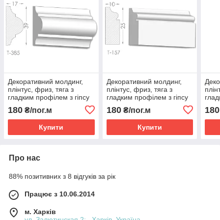
Декоративний молдинг,
Декоративний молдинг,
Деко
плінтус, фриз, тяга з
плінтус, фриз, тяга з
плін
гладким профілем з гіпсу
гладким профілем з гіпсу
глад
т-385
т-157
т-13
180
180
180
₴/пог.м
₴/пог.м
Купити
Купити
Про нас
88% позитивних з 8 відгуків за рік
Працює з 10.06.2014
м. Харків
ул. Залютинская 2; , Харків, Україна