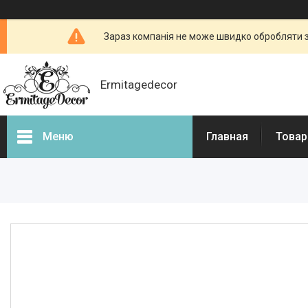
Зараз компанія не може швидко обробляти з
Ermitagedecor
Меню
Главная
Товар
Фотогалерея
Товары и услуги
Гіпсова ліпнина
Фасадний декор
Декоративні каміни, портали
для камінів
3d - панелі з гіпсу і бетону
Бетонні огорожі