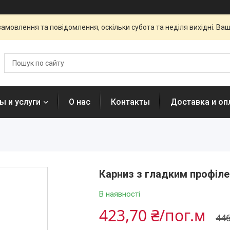
амовлення та повідомлення, оскільки субота та неділя вихідні. В
ы и услуги
О нас
Контакты
Доставка и оп
Карниз з гладким профіле
В наявності
423,70 ₴/пог.м
446