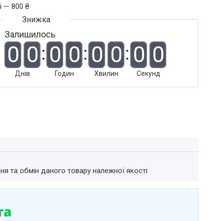
і — 800 ₴
Залишилось
0
0
0
0
0
0
0
0
Днів
Годин
Хвилин
Секунд
ня та обмін даного товару належної якості