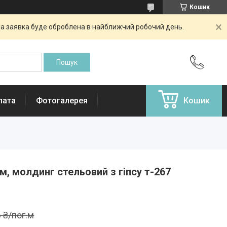
Кошик
аша заявка буде оброблена в найближчий робочий день.
лата
Фотогалерея
Кошик
м, молдинг стельовий з гіпсу т-267
 ₴/пог.м