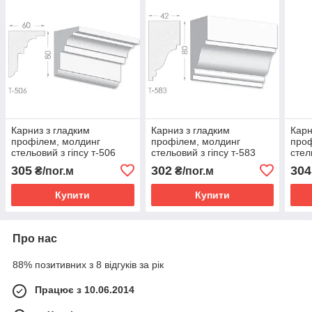
Карниз з гладким
Карниз з гладким
Карн
профілем, молдинг
профілем, молдинг
проф
стельовий з гіпсу т-506
стельовий з гіпсу т-583
стел
305
302
304
₴/пог.м
₴/пог.м
Купити
Купити
Про нас
88% позитивних з 8 відгуків за рік
Працює з 10.06.2014