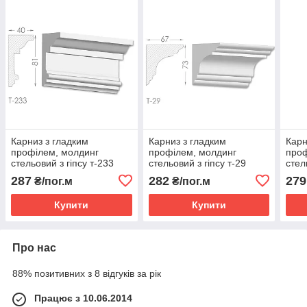
Карниз з гладким
Карниз з гладким
Карн
профілем, молдинг
профілем, молдинг
проф
стельовий з гіпсу т-233
стельовий з гіпсу т-29
стел
287
282
279
₴/пог.м
₴/пог.м
Купити
Купити
Про нас
88% позитивних з 8 відгуків за рік
Працює з 10.06.2014