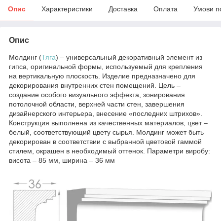
Опис
Характеристики
Доставка
Оплата
Умови п
Опис
Молдинг (
Тяга
) – универсальный декоративный элемент из
гипса, оригинальной формы, используемый для крепления
на вертикальную плоскость. Изделие предназначено для
декорирования внутренних стен помещений. Цель –
создание особого визуального эффекта, зонирования
потолочной области, верхней части стен, завершения
дизайнерского интерьера, внесение «последних штрихов».
Конструкция выполнена из качественных материалов, цвет –
белый, соответствующий цвету сырья. Молдинг может быть
декорирован в соответствии с выбранной цветовой гаммой
стилем, окрашен в необходимый оттенок. Параметри виробу:
висота – 85 мм, ширина – 36 мм