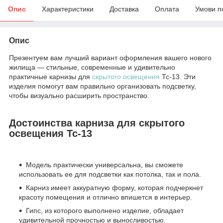
Опис
Характеристики
Доставка
Оплата
Умови п
Опис
Презентуем вам лучший вариант оформления вашего нового
жилища — стильные, современные и удивительно
практичные карнизы для
скрытого освещения
Тс-13. Эти
изделия помогут вам правильно организовать подсветку,
чтобы визуально расширить пространство.
Достоинства карниза для скрытого
освещения Тс-13
Модель практически универсальна, вы сможете
использовать ее для подсветки как потолка, так и пола.
Карниз имеет аккуратную форму, которая подчеркнет
красоту помещения и отлично впишется в интерьер.
Гипс, из которого выполнено изделие, обладает
удивительной прочностью и выносливостью.