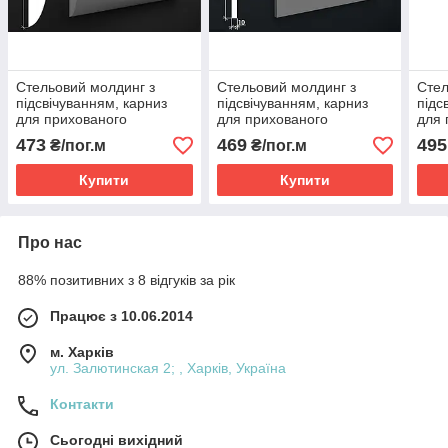
Стельовий молдинг з
Стельовий молдинг з
Стел
підсвічуванням, карниз
підсвічуванням, карниз
підс
для прихованого
для прихованого
для 
освітлення Тс-30
освітлення Тс-33
осві
473
469
495
₴/пог.м
₴/пог.м
Купити
Купити
Про нас
88% позитивних з 8 відгуків за рік
Працює з 10.06.2014
м. Харків
ул. Залютинская 2; , Харків, Україна
Контакти
Сьогодні вихідний