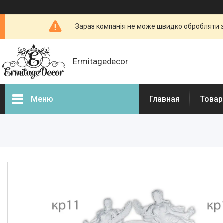
Зараз компанія не може швидко обробляти з
Ermitagedecor
Меню
Главная
Товар
Фотогалерея
Товары и услуги
Гіпсова ліпнина
Фасадний декор
Декоративні каміни, портали
для камінів
3d - панелі з гіпсу і бетону
Бетонні огорожі