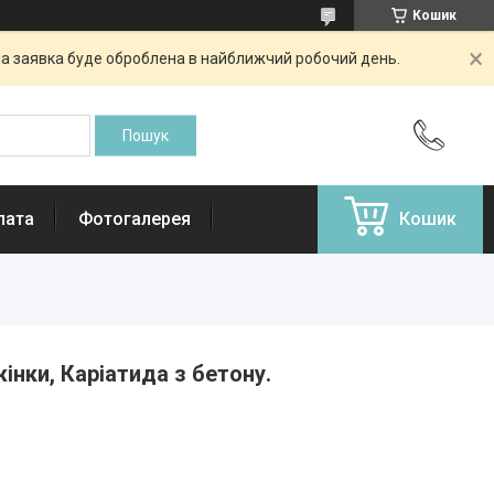
Кошик
аша заявка буде оброблена в найближчий робочий день.
лата
Фотогалерея
Кошик
інки, Каріатида з бетону.