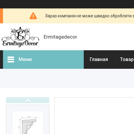
Зараз компанія не може швидко обробляти з
Ermitagedecor
Меню
Главная
Товар
Фотогалерея
Товары и услуги
Гіпсова ліпнина
Фасадний декор
Декоративні каміни, портали
для камінів
3d - панелі з гіпсу і бетону
Бетонні огорожі