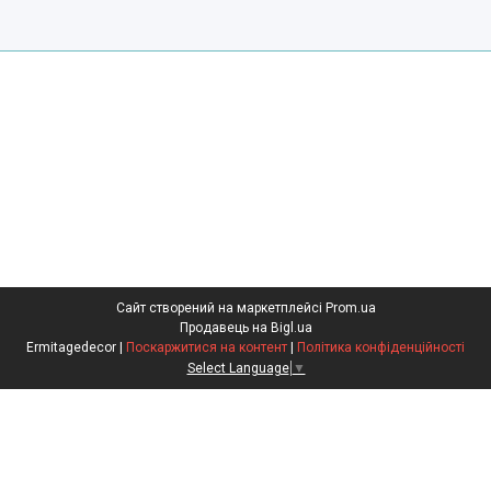
Сайт створений на маркетплейсі
Prom.ua
Продавець на Bigl.ua
Ermitagedecor |
Поскаржитися на контент
|
Політика конфіденційності
Select Language
▼