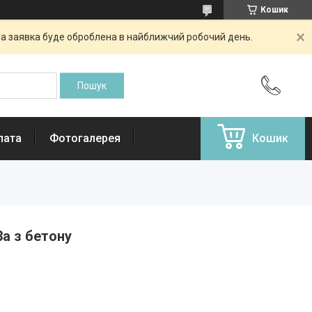
Кошик
аша заявка буде оброблена в найближчий робочий день.
лата
Фотогалерея
Кошик
а з бетону