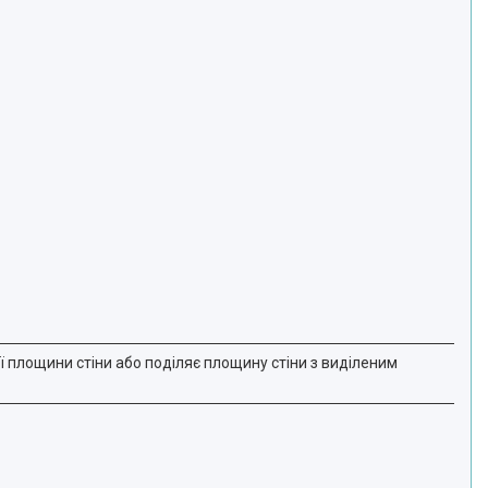
 площини стіни або поділяє площину стіни з виділеним