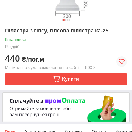
Пілястра з гіпсу, гіпсова пілястра ка-25
В наявності
Роздріб
440
₴/пог.м
Мінімальна сума замовлення на сайті — 800 ₴
Купити
Опис
Характеристики
Доставка
Оплата
Умови п