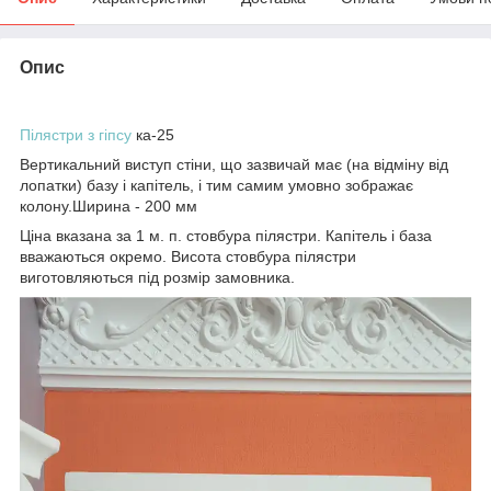
Опис
Пілястри з гіпсу
ка-25
Вертикальний виступ стіни, що зазвичай має (на відміну від
лопатки) базу і капітель, і тим самим умовно зображає
колону.Ширина - 200 мм
Ціна вказана за 1 м. п. стовбура пілястри. Капітель і база
вважаються окремо. Висота стовбура пілястри
виготовляються під розмір замовника.