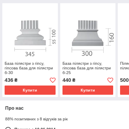
База пілястри з гіпсу,
База пілястри з гіпсу,
Піля
гіпсова база для пілястри
гіпсова база для пілястри
піля
б-30
б-25
436
440
500
₴
₴
Купити
Купити
Про нас
88% позитивних з 8 відгуків за рік