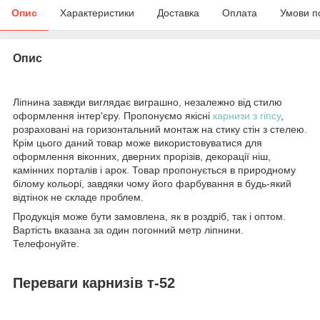
Опис
Характеристики
Доставка
Оплата
Умови п
Опис
Ліпнина завжди виглядає виграшно, незалежно від стилю
оформлення інтер'єру. Пропонуємо якісні
карнизи з гіпсу
,
розраховані на горизонтальний монтаж на стику стін з стелею.
Крім цього даний товар може використовуватися для
оформлення віконних, дверних прорізів, декорації ніш,
камінних порталів і арок. Товар пропонується в природному
білому кольорі, завдяки чому його фарбування в будь-який
відтінок не складе проблем.
Продукція може бути замовлена, як в роздріб, так і оптом.
Вартість вказана за один погонний метр ліпнини.
Телефонуйте.
Переваги карнизів т-52