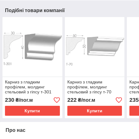
Подібні товари компанії
Карниз з гладким
Карниз з гладким
Карн
профілем, молдинг
профілем, молдинг
проф
стельовий з гіпсу т-301
стельовий з гіпсу т-70
стел
230
222
235
₴/пог.м
₴/пог.м
Купити
Купити
Про нас