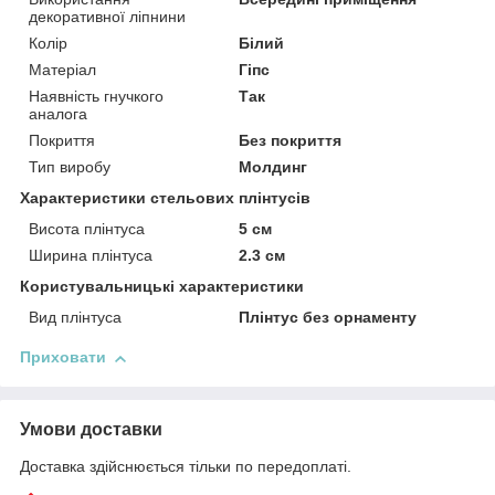
декоративної ліпнини
Колір
Білий
Матеріал
Гіпс
Наявність гнучкого
Так
аналога
Покриття
Без покриття
Тип виробу
Молдинг
Характеристики стельових плінтусів
Висота плінтуса
5 см
Ширина плінтуса
2.3 см
Користувальницькі характеристики
Вид плінтуса
Плінтус без орнаменту
Приховати
Умови доставки
Доставка здійснюється тільки по передоплаті.