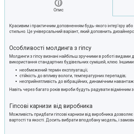
Опис
Красивим і практичним доповненням будь-якого інтер'єру аб
стильно. Це універсальний варіант, який доповнить дизайнерсь
Особливості молдинга з гіпсу
Молдинги з гіпсу визнані найбільш зручними в роботі видами д
використання стандартних будівельних сумішей, клею. Іншими
необмежений термін експлуатації;
стійкість до впливу вологи, температурних перепадів;
несприйнятливість до вібраційних, динамічним наванта
Навіть через багато років вироби будуть радувати відмінним з
Гіпсові карнизи від виробника
Можливість придбати гіпсові карнизи від виробника дозволя
вартості та якості. Досить вибрати вподобану модель, і замови