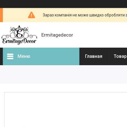
Зараз компанія не може швидко обробляти з
Ermitagedecor
Меню
Главная
Товар
Фотогалерея
Товары и услуги
Гіпсова ліпнина
Фасадний декор
Декоративні каміни, портали
для камінів
3d - панелі з гіпсу і бетону
Бетонні огорожі