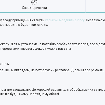
Характеристики
о фасаду приміщення стануть
карнизи, молдинги з гіпсу
. Незважаючи
кі проекти в будь-яких стилях.
екору. Для їх установки не потрібно особлива технологія, все від
 перевагами гіпсового декору можна назвати:
женням.
овнішнім виглядом, не потребуючи реставрації, заміні або ремонті.
є помітно заощадити. Це хороший варіант для обробки різних за п
ти її в будь-якому необхідному обсязі.