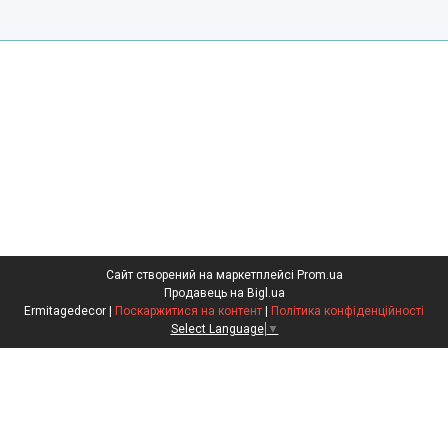
Сайт створений на маркетплейсі
Prom.ua
Продавець на Bigl.ua
Ermitagedecor |
Поскаржитися на контент
|
Політика конфіденційності
Select Language
▼