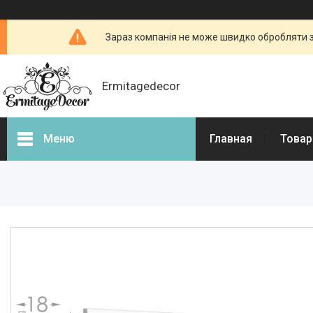
Зараз компанія не може швидко обробляти з
Ermitagedecor
Меню
Главная
Товар
Фотогалерея
Товары и услуги
Гіпсова ліпнина
Фасадний декор
Декоративні каміни, портали
для камінів
3d - панелі з гіпсу і бетону
Бетонні огорожі