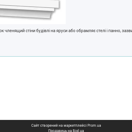
ок членящий стіни будівлі на яруси або обрамляє стелі і панно, заз
Сайт створений на маркетплейсі
Prom.ua
Продавець на Bigl.ua