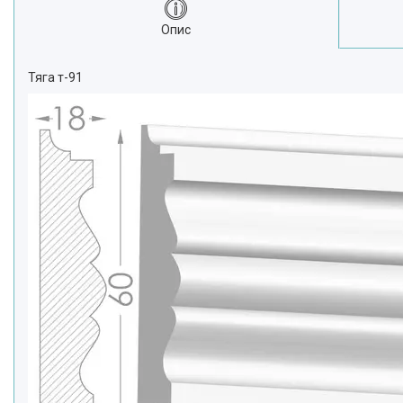
Опис
Тяга т-91