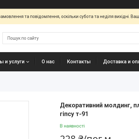
амовлення та повідомлення, оскільки субота та неділя вихідні. В
ы и услуги
О нас
Контакты
Доставка и оп
Декоративний молдинг, пл
гіпсу т-91
В наявності
228 ₴/пог.м