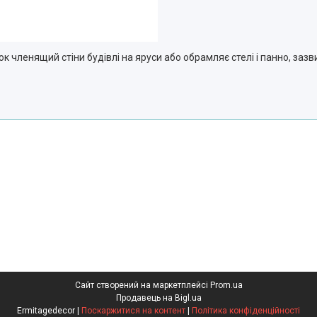
к членящий стіни будівлі на яруси або обрамляє стелі і панно, заз
Сайт створений на маркетплейсі
Prom.ua
Продавець на Bigl.ua
Ermitagedecor |
Поскаржитися на контент
|
Політика конфіденційності