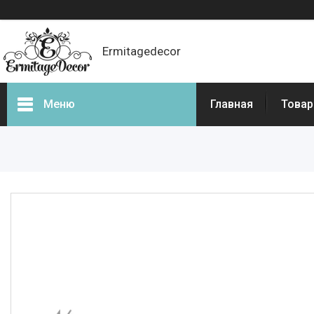
Ermitagedecor
Меню
Главная
Товар
Фотогалерея
Товары и услуги
Гіпсова ліпнина
Фасадний декор
Декоративні каміни, портали
для камінів
3d - панелі з гіпсу і бетону
Бетонні огорожі
Балюстрада