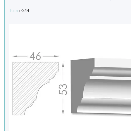
Тяга
т-244