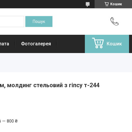
Кошик
лата
Фотогалерея
Кошик
м, молдинг стельовий з гіпсу т-244
і — 800 ₴