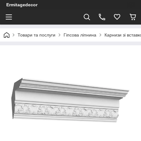
Ermitagedecor
Товари та послуги
Гіпсова ліпнина
Карнизи зі встав