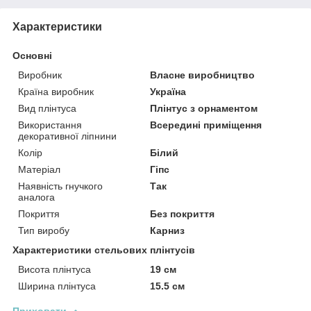
Характеристики
Основні
Виробник
Власне виробництво
Країна виробник
Україна
Вид плінтуса
Плінтус з орнаментом
Використання
Всередині приміщення
декоративної ліпнини
Колір
Білий
Матеріал
Гіпс
Наявність гнучкого
Так
аналога
Покриття
Без покриття
Тип виробу
Карниз
Характеристики стельових плінтусів
Висота плінтуса
19 см
Ширина плінтуса
15.5 см