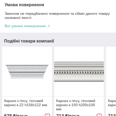
Умови повернення
Законом не передбачено повернення та обмін даного товару
належної якості
Всі умови повернення
Подібні товари компанії
Карниз з гіпсу, гіпсовий
Карниз з гіпсу, гіпсовий
Карн
карниз к-22 һ158х122 мм.
карниз к-193 һ200х100
карн
мм.
678
713
712
₴/пог.м
₴/пог.м