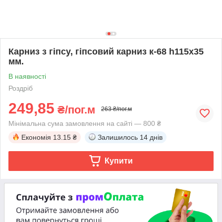
Карниз з гіпсу, гіпсовий карниз к-68 һ115х35
мм.
В наявності
Роздріб
249,85
₴/пог.м
263 ₴/пог.м
Мінімальна сума замовлення на сайті — 800 ₴
Економія
13.15 ₴
Залишилось
14 днів
Купити