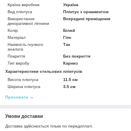
Країна виробник
Україна
Вид плінтуса
Плінтус з орнаментом
Використання
Всередині приміщення
декоративної ліпнини
Колір
Білий
Матеріал
Гіпс
Наявність гнучкого
Так
аналога
Покриття
Без покриття
Тип виробу
Карниз
Характеристики стельових плінтусів
Висота плінтуса
11.5 см
Ширина плінтуса
3.5 см
Приховати
Умови доставки
Доставка здійснюється тільки по передоплаті.