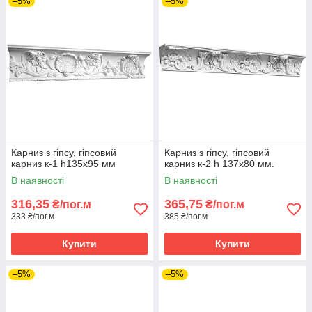
–5%
–5%
Карниз з гіпсу, гіпсовий
Карниз з гіпсу, гіпсовий
карниз к-1 h135x95 мм
карниз к-2 h 137х80 мм.
В наявності
В наявності
316,35
365,75
₴/пог.м
₴/пог.м
333 ₴/пог.м
385 ₴/пог.м
Купити
Купити
–5%
–5%