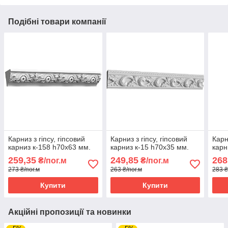
Подібні товари компанії
Карниз з гіпсу, гіпсовий
Карниз з гіпсу, гіпсовий
Карн
карниз к-158 һ70х63 мм.
карниз к-15 һ70х35 мм.
карн
259,35
249,85
268
₴/пог.м
₴/пог.м
273 ₴/пог.м
263 ₴/пог.м
283 ₴
Купити
Купити
Акційні пропозиції та новинки