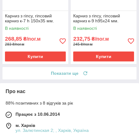
Карниз з гіпсу, гіпсовий
Карниз з гіпсу, гіпсовий
карниз к-7 h 150х35 мм.
карниз к-9 һ95х24 мм.
В наявності
В наявності
268,85
232,75
₴/пог.м
₴/пог.м
283 ₴/пог.м
245 ₴/пог.м
Купити
Купити
Показати ще
Про нас
88% позитивних з 8 відгуків за рік
Працює з 10.06.2014
м. Харків
ул. Залютинская 2; , Харків, Україна