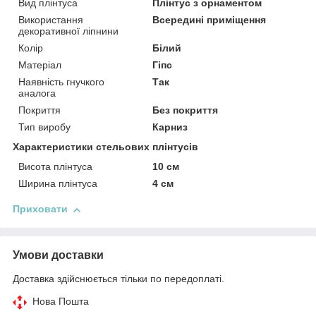
Вид плінтуса
Плінтус з орнаментом
Використання
Всередині приміщення
декоративної ліпнини
Колір
Білий
Матеріал
Гіпс
Наявність гнучкого
Так
аналога
Покриття
Без покриття
Тип виробу
Карниз
Характеристики стельових плінтусів
Висота плінтуса
10 см
Ширина плінтуса
4 см
Приховати
Умови доставки
Доставка здійснюється тільки по передоплаті.
Нова Пошта