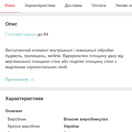
Опис
Характеристики
Доставка
Оплата
Умови п
Опис
Гіпсовий карниз
до-84
Виступаючий елемент внутрішньої і зовнішньої обробки
будівель, приміщень, меблів. Відокремлює площину даху від
вертикальної площини стіни або поділяє площину стіни з
виділеним горизонтальних ліній.
Приховати
Характеристики
Основні
Виробник
Власне виробництво
Країна виробник
Україна