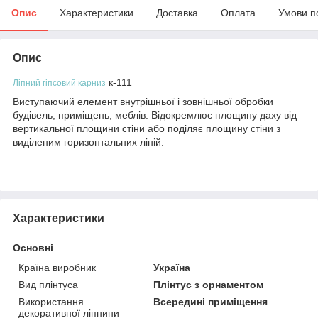
Опис
Характеристики
Доставка
Оплата
Умови п
Опис
к-111
Ліпний гіпсовий карниз
Виступаючий елемент внутрішньої і зовнішньої обробки
будівель, приміщень, меблів. Відокремлює площину даху від
вертикальної площини стіни або поділяє площину стіни з
виділеним горизонтальних ліній.
Характеристики
Основні
Країна виробник
Україна
Вид плінтуса
Плінтус з орнаментом
Використання
Всередині приміщення
декоративної ліпнини