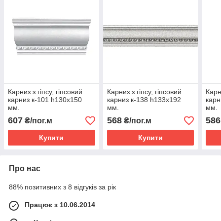
Карниз з гіпсу, гіпсовий
Карниз з гіпсу, гіпсовий
Карн
карниз к-101 һ130х150
карниз к-138 һ133х192
карн
мм.
мм.
мм.
607
568
586
₴/пог.м
₴/пог.м
Купити
Купити
Про нас
88% позитивних з 8 відгуків за рік
Працює з 10.06.2014