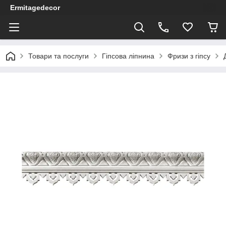
Ermitagedecor
Товари та послуги
Гіпсова ліпнина
Фризи з гіпсу