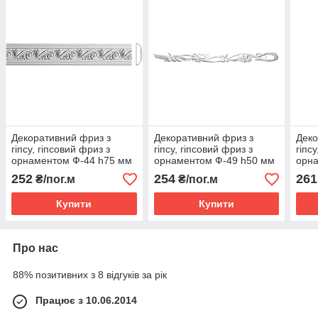
Декоративний фриз з
Декоративний фриз з
Деко
гіпсу, гіпсовий фриз з
гіпсу, гіпсовий фриз з
гіпс
орнаментом Ф-44 h75 мм
орнаментом Ф-49 h50 мм
орн
h13
252
254
261
₴/пог.м
₴/пог.м
Купити
Купити
Про нас
88% позитивних з 8 відгуків за рік
Працює з 10.06.2014