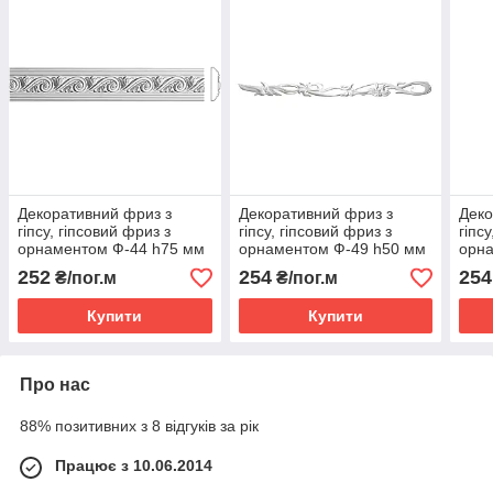
Декоративний фриз з
Декоративний фриз з
Деко
гіпсу, гіпсовий фриз з
гіпсу, гіпсовий фриз з
гіпс
орнаментом Ф-44 h75 мм
орнаментом Ф-49 h50 мм
орн
252
254
254
₴/пог.м
₴/пог.м
Купити
Купити
Про нас
88% позитивних з 8 відгуків за рік
Працює з 10.06.2014