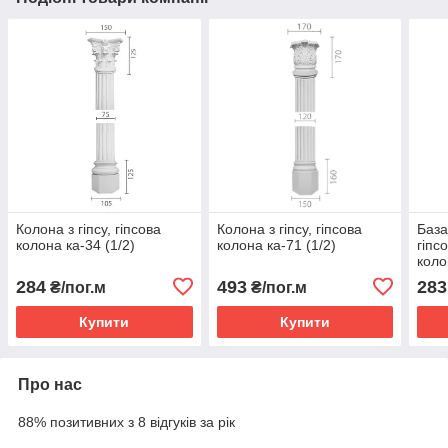
Колона з гіпсу, гіпсова
Колона з гіпсу, гіпсова
База
колона ка-34 (1/2)
колона ка-71 (1/2)
гіпс
коло
284
493
283
₴/пог.м
₴/пог.м
Купити
Купити
Про нас
88% позитивних з 8 відгуків за рік