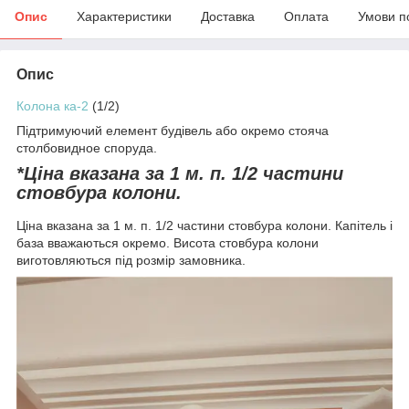
Опис
Характеристики
Доставка
Оплата
Умови п
Опис
Колона ка-2
(1/2)
Підтримуючий елемент будівель або окремо стояча
столбовидное споруда.
*Ціна вказана за 1 м. п. 1/2 частини
стовбура колони.
Ціна вказана за 1 м. п. 1/2 частини стовбура колони. Капітель і
база вважаються окремо. Висота стовбура колони
виготовляються під розмір замовника.