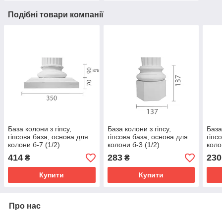
Подібні товари компанії
База колони з гіпсу,
База колони з гіпсу,
База
гіпсова база, основа для
гіпсова база, основа для
гіпс
колони б-7 (1/2)
колони б-3 (1/2)
коло
414
283
230
₴
₴
Купити
Купити
Про нас