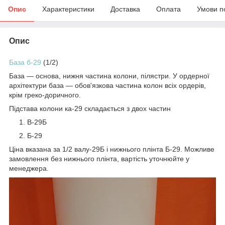
Опис
Характеристики
Доставка
Оплата
Умови п
Опис
База б-29
(1/2)
База — основа, нижня частина колони, пілястри. У ордерної
архітектури база — обов'язкова частина колон всіх ордерів,
крім греко-доричного.
Підстава колони ка-29 складається з двох частин
В-29Б
Б-29
Ціна вказана за 1/2 валу-29Б і нижнього плінта Б-29. Можливе
замовлення без нижнього плінта, вартість уточнюйте у
менеджера.