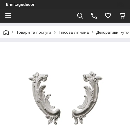
Ermitagedecor
Товари та послуги
Гіпсова ліпнина
Декоративні куточ