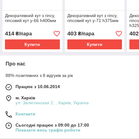
Декоративний кут з гіпсу,
Декоративний кут з гіпсу,
Деко
гіпсовий кут у-66 һ400мм
гіпсовий кут у-71 һ375мм
гіпс
һ32
414
403
402
₴/пара
₴/пара
Купити
Купити
Про нас
88% позитивних з 8 відгуків за рік
Працює з 10.06.2014
м. Харків
ул. Залютинская 2; , Харків, Україна
Контакти
Сьогодні працює з 09:00 до 17:00
Показати весь графік роботи