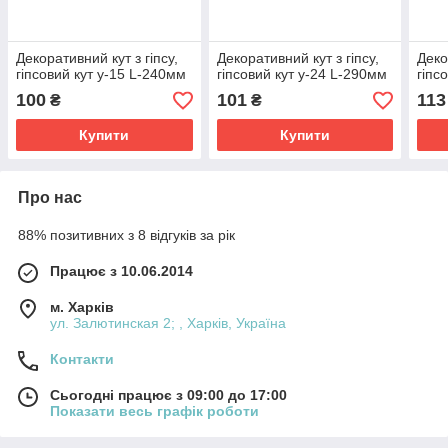
Декоративний кут з гіпсу,
Декоративний кут з гіпсу,
Деко
гіпсовий кут у-15 L-240мм
гіпсовий кут у-24 L-290мм
гіпс
100
101
113
₴
₴
Купити
Купити
Про нас
88% позитивних з 8 відгуків за рік
Працює з 10.06.2014
м. Харків
ул. Залютинская 2; , Харків, Україна
Контакти
Сьогодні працює з 09:00 до 17:00
Показати весь графік роботи