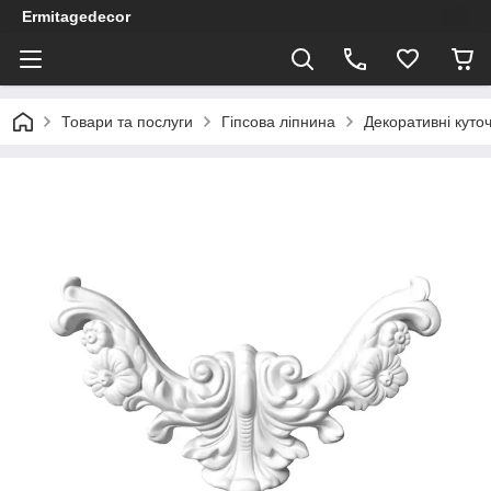
Ermitagedecor
Товари та послуги
Гіпсова ліпнина
Декоративні куточ