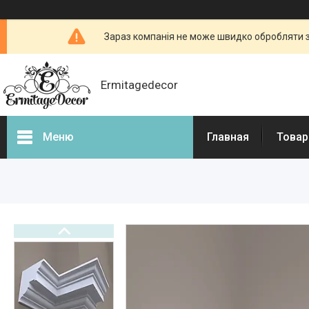
Зараз компанія не може швидко обробляти з
Ermitagedecor
Меню
Главная
Товар
Фотогалерея
Товары и услуги
Гіпсова ліпнина
Фасадний декор
Декоративні каміни, портали
для камінів
3d - панелі з гіпсу і бетону
Бетонні огорожі