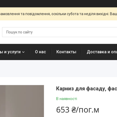
амовлення та повідомлення, оскільки субота та неділя вихідні. В
ы и услуги
О нас
Контакты
Доставка и оп
Карниз для фасаду, фас
В наявності
653 ₴/пог.м