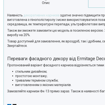
Опис
Наявність
декоративних карнизів
здатне значно підвищити при
виготовлена з пінополістиролу і може використовуватися поз
середовища, як температурні перепади, ультрафіолетове вип
Також ви зможете замовити цю модель в посиленою версією. 
виробу на 20%.
Товар доступний для замовлення, як вроздріб, так і дрібним, 
Звертайтеся.
Переваги фасадного декору від Ermitage Dec
Пропонований варіант фасадного карниза відрізняється тими ж
стильним дизайном;
простотою монтажу;
тривалим терміном служби;
виготовленням з якісних матеріалів.
Замовляйте карнизи Фк-13 прямо зараз. Також в наявності баг