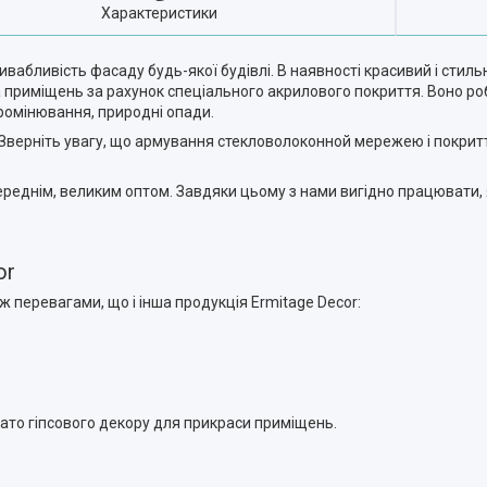
Характеристики
вабливість фасаду будь-якої будівлі. В наявності красивий і стил
а приміщень за рахунок спеціального акрилового покриття. Воно ро
ромінювання, природні опади.
Зверніть увагу, що армування стекловолоконной мережею і покри
середнім, великим оптом. Завдяки цьому з нами вигідно працювати, 
or
 перевагами, що і інша продукція Ermitage Decor:
ато гіпсового декору для прикраси приміщень.